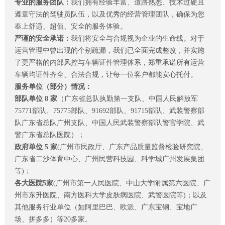
专业的服务团队：
我们拥有经验丰富、道路熟悉、技术过硬且
遵章守法的驾驶员队伍，以及优秀的经营管理团队，确保为您
奉上舒适、超值、安全的服务体验。
严谨的安全承诺
：
我们将安全与合规视为企业的生命线。对于
运营管理中曾出现的个别疏漏，我们已全面完成整改，并实施
了更严格的内部风控与车辆证件管理体系，郑重承诺所有运营
车辆均证件齐全、合法合规，让每一位客户都能安心托付。
服务单位（部分）情况
：
部队单位 8 家
（广东省总队执勤第一支队、中国人民解放军
75771部队、75775部队、91692部队、91715部队、武装警察部
队广东省总队广州支队、中国人民武装警察部队警官学院、武
警广东省总队医院）；
政府单位 5 家
(广州市民政厅、广东产品质量监督检验研究院、
广东省二沙体育中心、广州民营科技园、科学城广州发展集团
等)；
各大医院5家
(广州市第一人民医院、中山大学附属第六医院、广
州市东升医院、南方医科大学皮肤病医院、武警医院等)；以及
其他服务行业单位（如阿里巴巴、欧派、广东宝钢、宝地广
场、拼多多）等20多家。